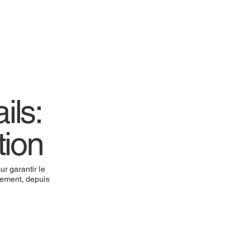
ils:
tion
r garantir le
nnement, depuis