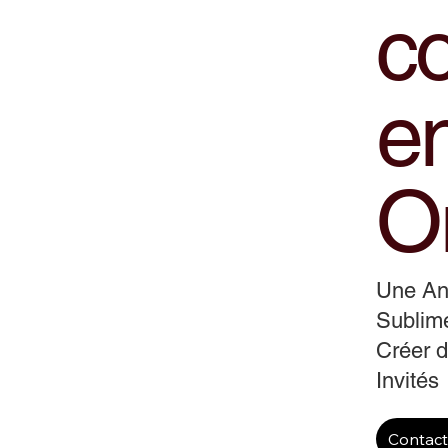
co
en
O
Une Ani
Sublime
Créer d
Invités
Contac