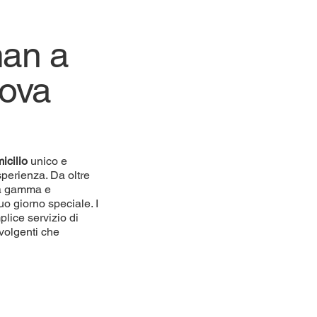
man a
nova
icilio
unico e
sperienza. Da oltre
lta gamma e
uo giorno speciale. I
plice servizio di
volgenti che