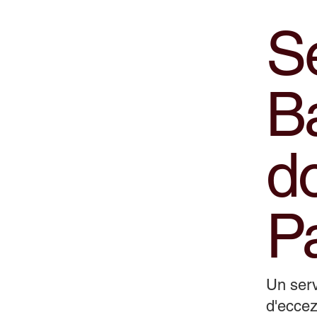
Se
B
do
P
Un serv
d'eccez