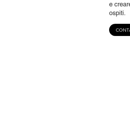
e creare
ospiti.
CONT