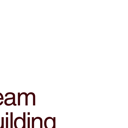
eam
ilding