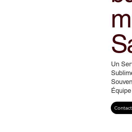
m
Sa
Un Serv
Sublime
Souveni
Équipe
Contac