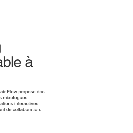
g
able à
lair Flow propose des
Nos mixologues
ations interactives
rit de collaboration.