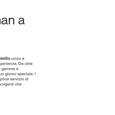
man a
icilio
unico e
sperienza. Da oltre
lta gamma e
uo giorno speciale. I
plice servizio di
volgenti che