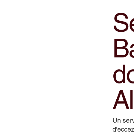
Se
B
do
A
Un serv
d'eccez