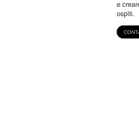
e creare
ospiti.
CONT