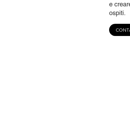
e creare
ospiti.
CONT