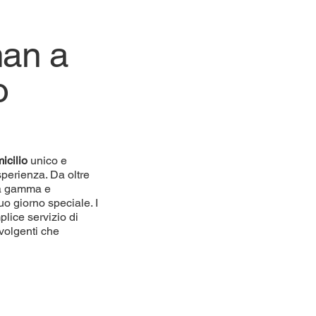
man a
o
icilio
unico e
sperienza. Da oltre
lta gamma e
uo giorno speciale. I
plice servizio di
volgenti che