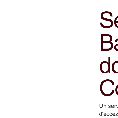
Se
B
do
C
Un serv
d'eccez