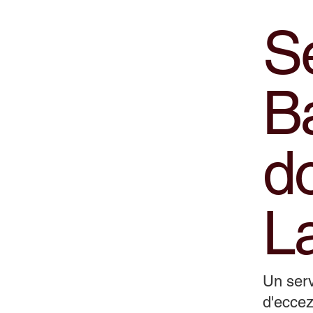
Se
B
do
L
Un serv
d'eccez