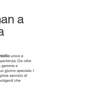
man a
a
icilio
unico e
sperienza. Da oltre
lta gamma e
uo giorno speciale. I
plice servizio di
volgenti che