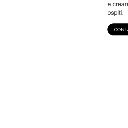
e creare
ospiti.
CONT