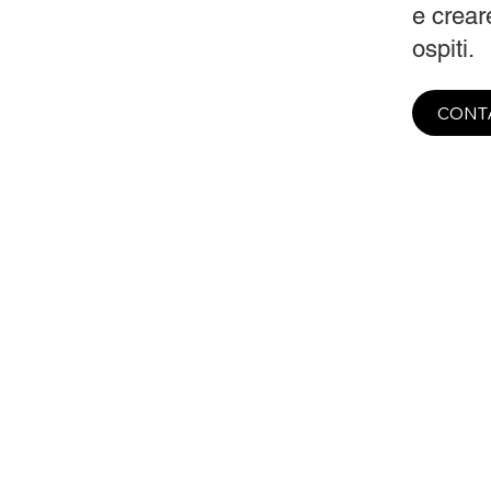
e creare
ospiti.
CONT