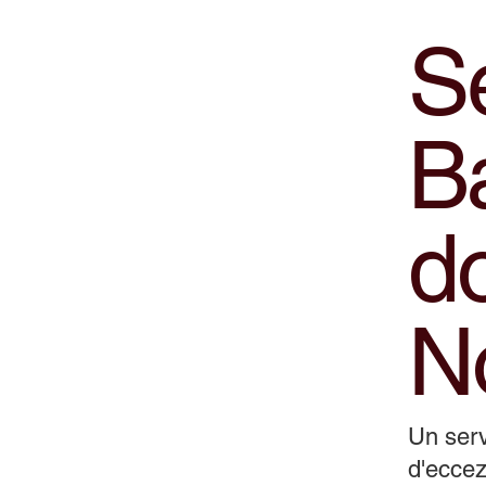
Se
B
do
N
Un serv
d'eccez