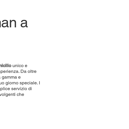
man a
icilio
unico e
sperienza. Da oltre
lta gamma e
uo giorno speciale. I
plice servizio di
volgenti che