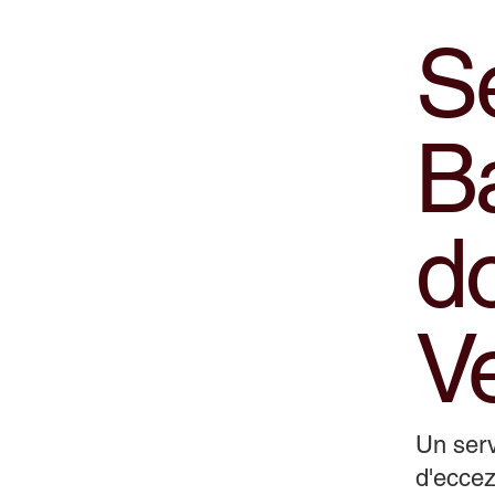
Se
B
do
Ve
Un serv
d'eccez