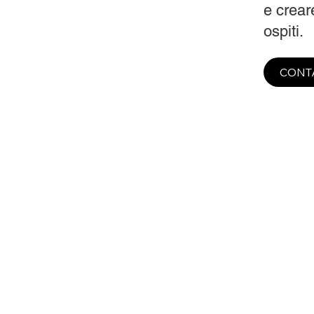
e creare
ospiti.
CONT