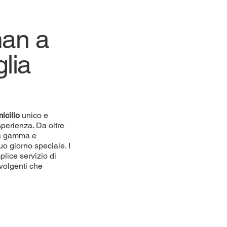
man a
lia
icilio
unico e
sperienza. Da oltre
lta gamma e
uo giorno speciale. I
plice servizio di
volgenti che