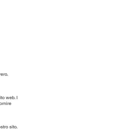
ero.
to web. I
ornire
tro sito.