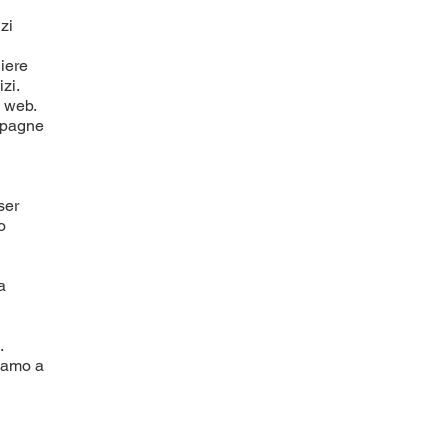
zi
liere
izi.
i web.
ampagne
ser
o
a
.
tiamo a