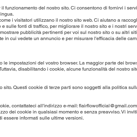
l funzionamento del nostro sito. Ci consentono di fornirvi i servi
lingua.
me i visitatori utilizzano il nostro sito web. Ci aiutano a raccog
 sulle fonti di traffico, per migliorare il nostro sito e i nostri serv
ostrare pubblicità pertinenti per voi sul nostro sito o su altri sit
te in cui vedete un annuncio e per misurare l'efficacia delle c
ndo le impostazioni del vostro browser. La maggior parte dei brow
Tuttavia, disabilitando i cookie, alcune funzionalità del nostro sit
sito. Questi cookie di terze parti sono soggetti alla politica sull
ie, contattateci all'indirizzo e-mail:
flairflowofficial@gmail.com
utilizzo dei cookie in qualsiasi momento e senza preavviso. Vi invi
i essere informati sulle ultime versioni.