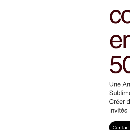
co
en
5
Une Ani
Sublime
Créer d
Invités
Contac