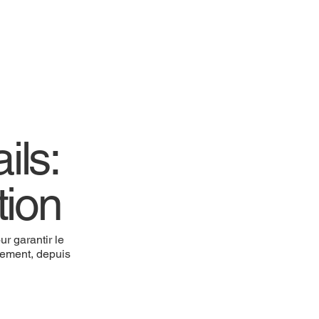
ils:
tion
r garantir le
nnement, depuis