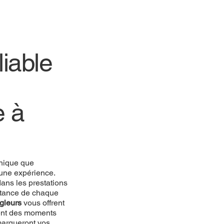
iable
e à
unique que
une expérience.
ans les prestations
rtance de chaque
gleurs
vous offrent
réent des moments
marqueront vos