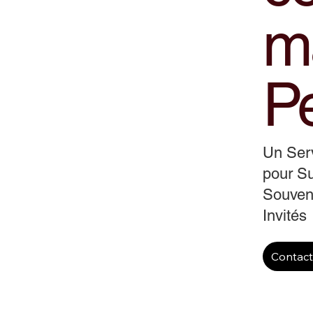
m
P
Un Serv
pour Su
Souveni
Invités
Contac