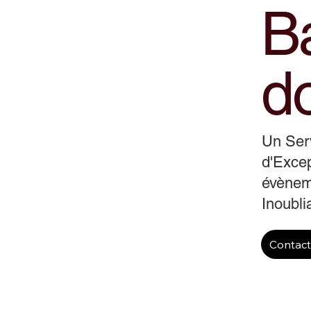
B
d
Un Ser
d'Excep
évènem
Inoubli
Contac