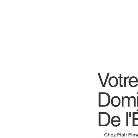
Votr
Domi
De l'
Chez
Flair Flo