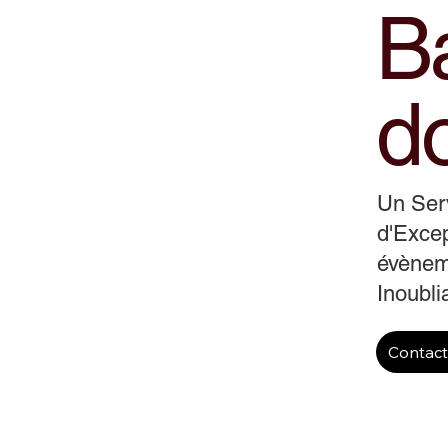
B
d
Un Ser
d'Excep
évènem
Inoubli
Contac