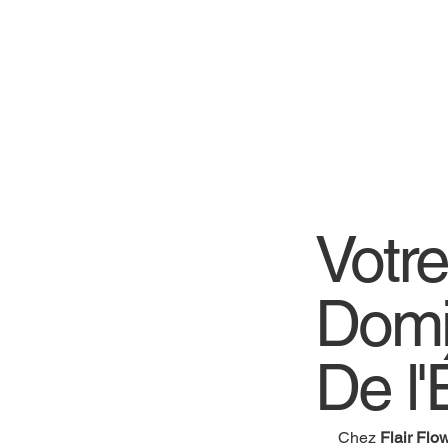
Votr
Domi
De l'
Chez
Flair Flo