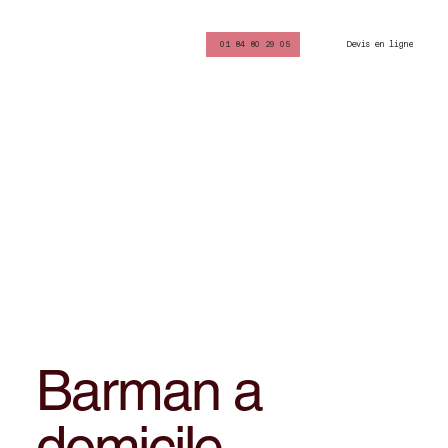
Devis en ligne
01 84 80 29 05
Barman a
domicile