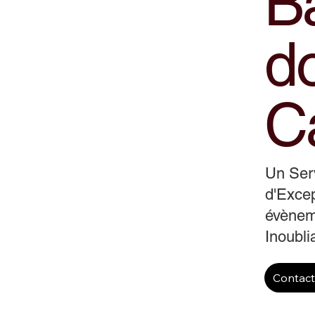
B
d
C
Un Ser
d'Excep
évènem
Inoubli
Contac