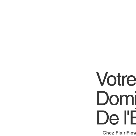
Votr
Domi
De l'
Chez
Flair Flo