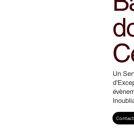
B
d
C
Un Ser
d'Excep
évènem
Inoubli
Contac