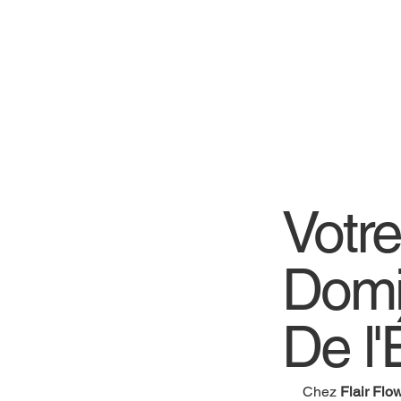
Votr
Domi
De l'
Chez
Flair Flo