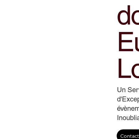
d
Eu
Lo
Un Ser
d'Excep
évènem
Inoubli
Contac