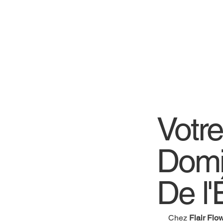
Votr
Domi
De l'
Chez
Flair Flo