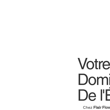
Votr
Domi
De l'
Chez
Flair Flo