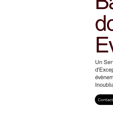
B
d
E
Un Ser
d'Excep
évènem
Inoubli
Contac