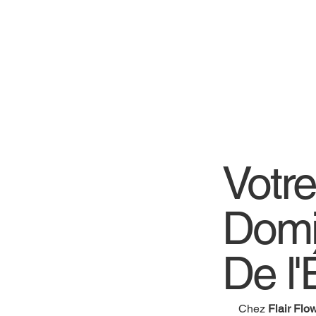
Votr
Domi
De l'
Chez
Flair Flo