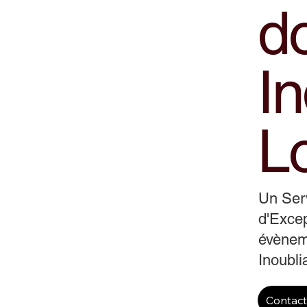
d
In
Lo
Un Ser
d'Excep
évènem
Inoubli
Contac