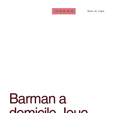
Devis en ligne
01 84 80 29 05
Barman a
domicile Joue-