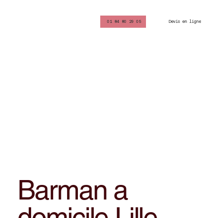
Devis en ligne
01 84 80 29 05
Barman a
domicile Lille