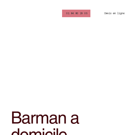
Devis en ligne
01 84 80 29 05
Barman a
domicile