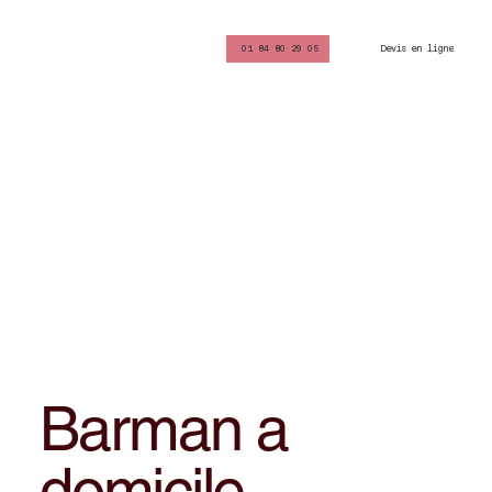
Devis en ligne
01 84 80 29 05
Barman a
domicile