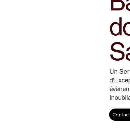
B
d
S
Un Ser
d'Excep
évènem
Inoubli
Contac