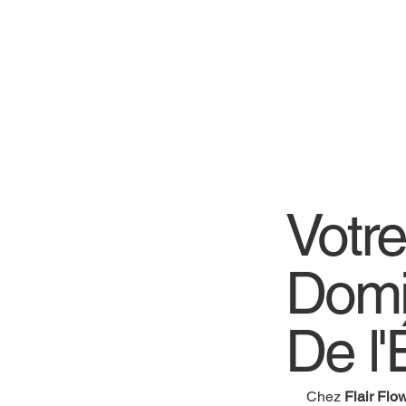
Votr
Domi
De l'
Chez
Flair Flo