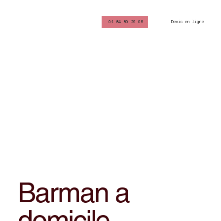
Devis en ligne
01 84 80 29 05
Barman a
domicile