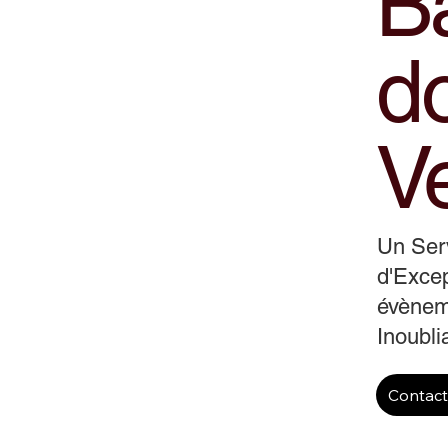
B
d
V
Un Ser
d'Excep
évènem
Inoubli
Contac