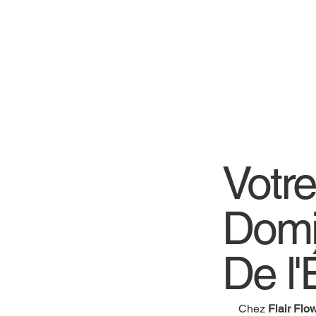
Votr
Domi
De l'
Chez
Flair Flo