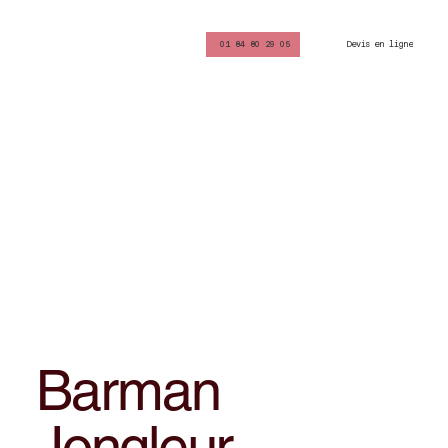
Devis en ligne
01 84 80 29 05
Barman
Jongleur