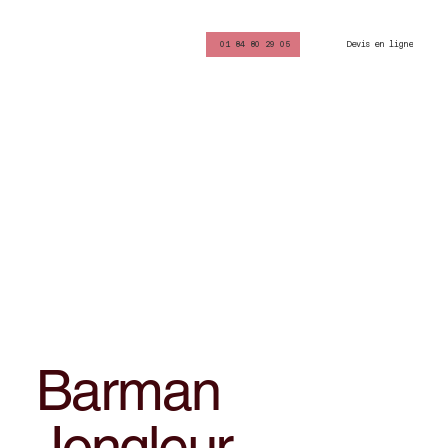
Devis en ligne
01 84 80 29 05
Barman
Jongleur