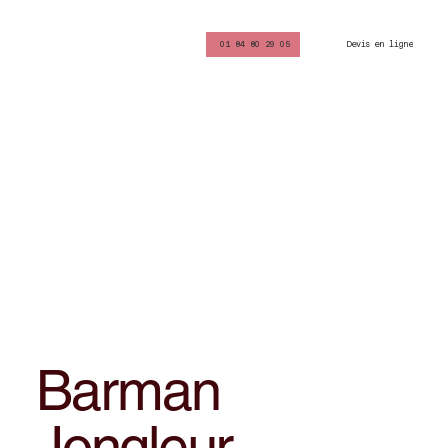
Devis en ligne
01 84 80 29 05
Barman
Jongleur