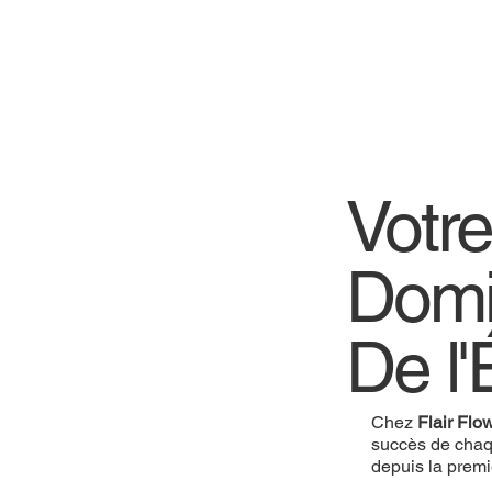
Votr
Domi
De l'
Chez
Flair Flo
succès de chaq
depuis la prem