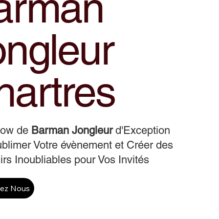
arman
ongleur
hartres
how de
Barman Jongleur
d'Exception
blimer Votre évènement et Créer des
rs Inoubliables pour Vos Invités
tez Nous