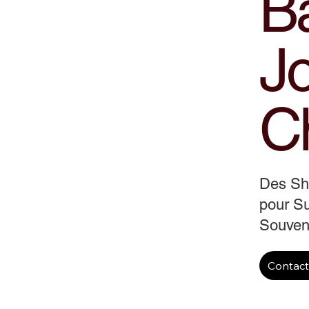
B
J
C
Des S
pour Su
Souveni
Contac