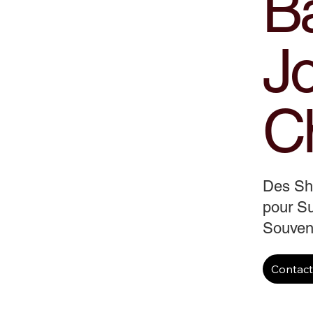
B
J
C
Des S
pour Su
Souveni
Contac