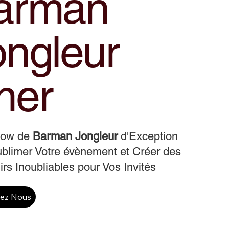
arman
ongleur
her
how de
Barman Jongleur
d'Exception
blimer Votre évènement et Créer des
rs Inoubliables pour Vos Invités
tez Nous