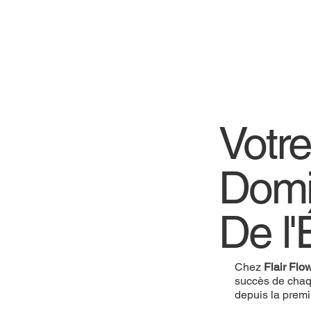
Votr
Domi
De l'
Chez
Flair Flo
succès de chaq
depuis la prem