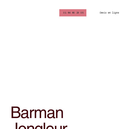
Devis en ligne
01 84 80 29 05
Barman
Jongleur