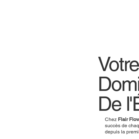
Votr
Domi
De l'
Chez
Flair Flo
succès de chaq
depuis la prem