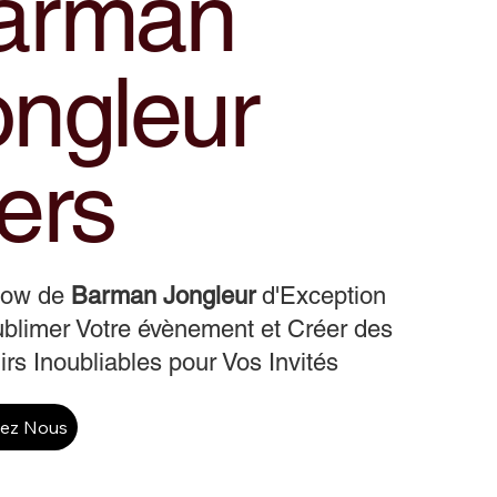
arman
ongleur
ers
how de
Barman Jongleur
d'Exception
blimer Votre évènement et Créer des
rs Inoubliables pour Vos Invités
tez Nous