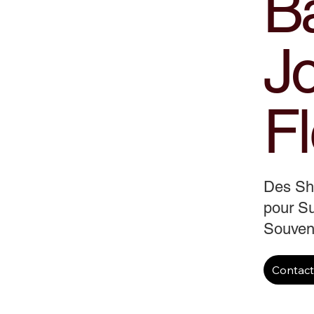
B
J
Fl
Des S
pour Su
Souveni
Contac