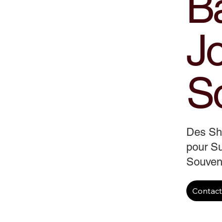
B
J
S
Des S
pour Su
Souveni
Contac