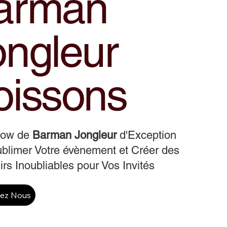
arman
ongleur
oissons
how de
Barman Jongleur
d'Exception
blimer Votre évènement et Créer des
rs Inoubliables pour Vos Invités
tez Nous