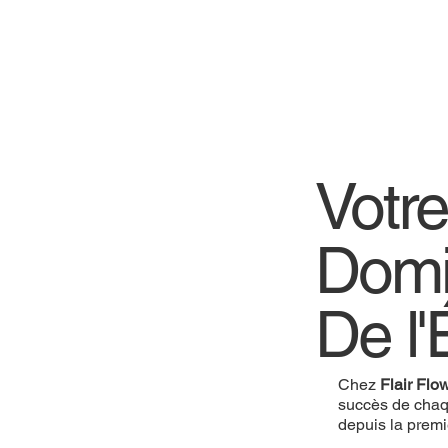
Votr
Domi
De l'
Chez
Flair Flo
succès de chaq
depuis la prem