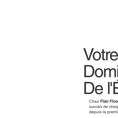
Votr
Domi
De l'
Chez
Flair Flo
succès de chaq
depuis la prem