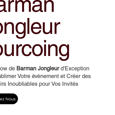
arman
ongleur
ourcoing
how de
Barman Jongleur
d'Exception
blimer Votre évènement et Créer des
rs Inoubliables pour Vos Invités
tez Nous