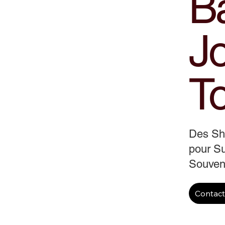
B
J
T
Des S
pour Su
Souveni
Contac