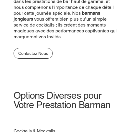
prestations de bar haut de gamme, et nous
dans les prestations de bar haut de gamme, et
comprenons l'importance de chaque détail pour
nous comprenons l'importance de chaque détail
cette journée spéciale. Nos
pour cette journée spéciale. Nos
barmans jongleurs
barmans
vous offrent bien plus qu’un simple service de
jongleurs
vous offrent bien plus qu’un simple
cocktails ; ils créent des moments magiques avec
service de cocktails ; ils créent des moments
des performances captivantes qui marqueront vos
magiques avec des performances captivantes qui
invités.
marqueront vos invités.
Contactez Nous
Contactez Nous
Options Diverses pour
Votre Prestation Barman
Cocktails & Mocktails