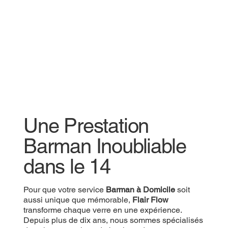
Une Prestation
Une Prestation
Barman Inoubliable
Barman Inoubliable
dans le 14
dans le 14
Pour que votre
Pour que votre service
Prestation Barman
Barman à Domicile
soit aussi
soit
unique que mémorable,
aussi unique que mémorable,
Flair Flow
Flair Flow
transforme
chaque verre en une expérience. Depuis plus de
transforme chaque verre en une expérience.
dix ans, nous sommes spécialisés dans les
Depuis plus de dix ans, nous sommes spécialisés