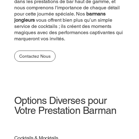
prestations de bar haut de gamme, et nous
dans les prestations de bar haut de gamme, et
comprenons l'importance de chaque détail pour
nous comprenons l'importance de chaque détail
cette journée spéciale. Nos
pour cette journée spéciale. Nos
barmans jongleurs
barmans
vous offrent bien plus qu’un simple service de
jongleurs
vous offrent bien plus qu’un simple
cocktails ; ils créent des moments magiques avec
service de cocktails ; ils créent des moments
des performances captivantes qui marqueront vos
magiques avec des performances captivantes qui
invités.
marqueront vos invités.
Contactez Nous
Contactez Nous
Options Diverses pour
Votre Prestation Barman
Cocktails & Mocktails