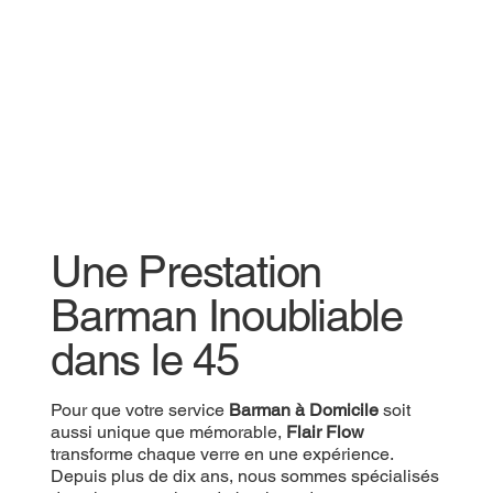
Une Prestation
Une Prestation
Barman Inoubliable
Barman Inoubliable
dans le 45
dans le 45
Pour que votre
Pour que votre service
Prestation Barman
Barman à Domicile
soit aussi
soit
unique que mémorable,
aussi unique que mémorable,
Flair Flow
Flair Flow
transforme
chaque verre en une expérience. Depuis plus de
transforme chaque verre en une expérience.
dix ans, nous sommes spécialisés dans les
Depuis plus de dix ans, nous sommes spécialisés