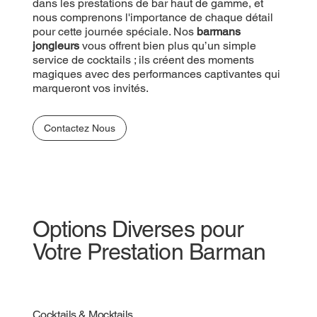
prestations de bar haut de gamme, et nous
dans les prestations de bar haut de gamme, et
comprenons l'importance de chaque détail pour
nous comprenons l'importance de chaque détail
cette journée spéciale. Nos
pour cette journée spéciale. Nos
barmans jongleurs
barmans
vous offrent bien plus qu’un simple service de
jongleurs
vous offrent bien plus qu’un simple
cocktails ; ils créent des moments magiques avec
service de cocktails ; ils créent des moments
des performances captivantes qui marqueront vos
magiques avec des performances captivantes qui
invités.
marqueront vos invités.
Contactez Nous
Contactez Nous
Options Diverses pour
Votre Prestation Barman
Cocktails & Mocktails