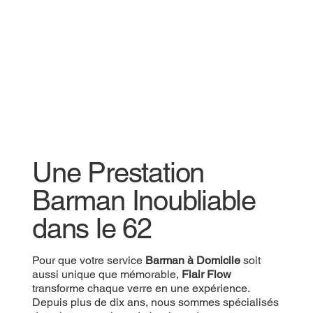
Une Prestation
Une Prestation
Barman Inoubliable
Barman Inoubliable
dans le 62
dans le 62
Pour que votre
Pour que votre service
Prestation Barman
Barman à Domicile
soit aussi
soit
unique que mémorable,
aussi unique que mémorable,
Flair Flow
Flair Flow
transforme
chaque verre en une expérience. Depuis plus de
transforme chaque verre en une expérience.
dix ans, nous sommes spécialisés dans les
Depuis plus de dix ans, nous sommes spécialisés