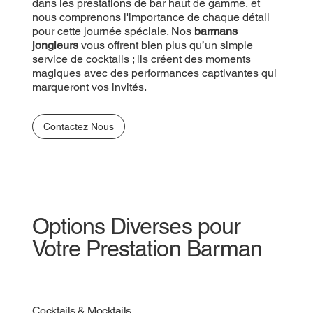
prestations de bar haut de gamme, et nous
dans les prestations de bar haut de gamme, et
comprenons l'importance de chaque détail pour
nous comprenons l'importance de chaque détail
cette journée spéciale. Nos
pour cette journée spéciale. Nos
barmans jongleurs
barmans
vous offrent bien plus qu’un simple service de
jongleurs
vous offrent bien plus qu’un simple
cocktails ; ils créent des moments magiques avec
service de cocktails ; ils créent des moments
des performances captivantes qui marqueront vos
magiques avec des performances captivantes qui
invités.
marqueront vos invités.
Contactez Nous
Contactez Nous
Options Diverses pour
Votre Prestation Barman
Cocktails & Mocktails