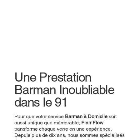
Une Prestation
Une Prestation
Barman Inoubliable
Barman Inoubliable
dans le 91
dans le 91
Pour que votre
Pour que votre service
Prestation Barman
Barman à Domicile
soit aussi
soit
unique que mémorable,
aussi unique que mémorable,
Flair Flow
Flair Flow
transforme
chaque verre en une expérience. Depuis plus de
transforme chaque verre en une expérience.
dix ans, nous sommes spécialisés dans les
Depuis plus de dix ans, nous sommes spécialisés