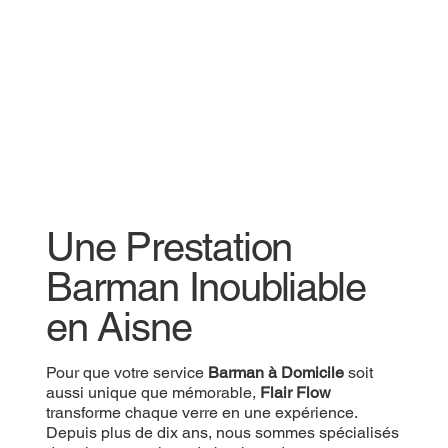
Une Prestation
Une Prestation
Barman Inoubliable
Barman Inoubliable
en Aisne
en Aisne
Pour que votre
Pour que votre service
Prestation Barman
Barman à Domicile
soit aussi
soit
unique que mémorable,
aussi unique que mémorable,
Flair Flow
Flair Flow
transforme
chaque verre en une expérience. Depuis plus de
transforme chaque verre en une expérience.
dix ans, nous sommes spécialisés dans les
Depuis plus de dix ans, nous sommes spécialisés