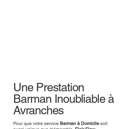
Une Prestation
Une Prestation
Barman Inoubliable à
Barman Inoubliable à
Avranches
Avranches
Pour que votre
Pour que votre service
Prestation Barman
Barman à Domicile
soit aussi
soit