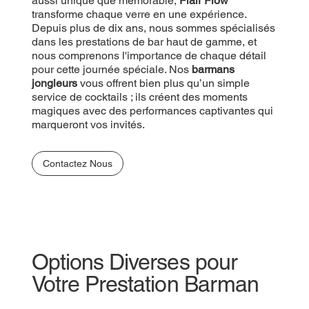
unique que mémorable,
aussi unique que mémorable,
Flair Flow
Flair Flow
transforme
chaque verre en une expérience. Depuis plus de
transforme chaque verre en une expérience.
dix ans, nous sommes spécialisés dans les
Depuis plus de dix ans, nous sommes spécialisés
prestations de bar haut de gamme, et nous
dans les prestations de bar haut de gamme, et
comprenons l'importance de chaque détail pour
nous comprenons l'importance de chaque détail
cette journée spéciale. Nos
pour cette journée spéciale. Nos
barmans jongleurs
barmans
vous offrent bien plus qu’un simple service de
jongleurs
vous offrent bien plus qu’un simple
cocktails ; ils créent des moments magiques avec
service de cocktails ; ils créent des moments
des performances captivantes qui marqueront vos
magiques avec des performances captivantes qui
invités.
marqueront vos invités.
Contactez Nous
Contactez Nous
Options Diverses pour
Votre Prestation Barman