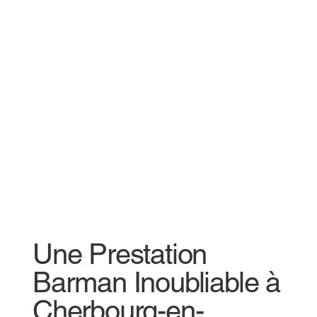
Une Prestation
Une Prestation
Barman Inoubliable à
Barman Inoubliable à
Cherbourg-en-
Cherbourg-en-