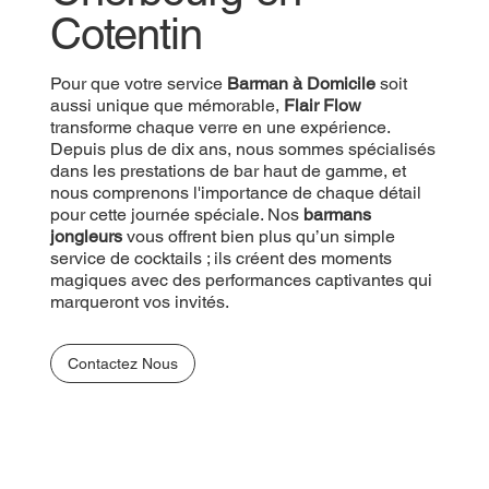
Cotentin
Cotentin
Pour que votre
Pour que votre service
Prestation Barman
Barman à Domicile
soit aussi
soit
unique que mémorable,
aussi unique que mémorable,
Flair Flow
Flair Flow
transforme
chaque verre en une expérience. Depuis plus de
transforme chaque verre en une expérience.
dix ans, nous sommes spécialisés dans les
Depuis plus de dix ans, nous sommes spécialisés
prestations de bar haut de gamme, et nous
dans les prestations de bar haut de gamme, et
comprenons l'importance de chaque détail pour
nous comprenons l'importance de chaque détail
cette journée spéciale. Nos
pour cette journée spéciale. Nos
barmans jongleurs
barmans
vous offrent bien plus qu’un simple service de
jongleurs
vous offrent bien plus qu’un simple
cocktails ; ils créent des moments magiques avec
service de cocktails ; ils créent des moments
des performances captivantes qui marqueront vos
magiques avec des performances captivantes qui
invités.
marqueront vos invités.
Contactez Nous
Contactez Nous