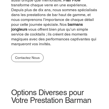
unique que mémorable,
aussi unique que mémorable,
Flair Flow
Flair Flow
transforme
chaque verre en une expérience. Depuis plus de
transforme chaque verre en une expérience.
dix ans, nous sommes spécialisés dans les
Depuis plus de dix ans, nous sommes spécialisés
prestations de bar haut de gamme, et nous
dans les prestations de bar haut de gamme, et
comprenons l'importance de chaque détail pour
nous comprenons l'importance de chaque détail
cette journée spéciale. Nos
pour cette journée spéciale. Nos
barmans jongleurs
barmans
vous offrent bien plus qu’un simple service de
jongleurs
vous offrent bien plus qu’un simple
cocktails ; ils créent des moments magiques avec
service de cocktails ; ils créent des moments
des performances captivantes qui marqueront vos
magiques avec des performances captivantes qui
invités.
marqueront vos invités.
Contactez Nous
Contactez Nous
Options Diverses pour
Votre Prestation Barman