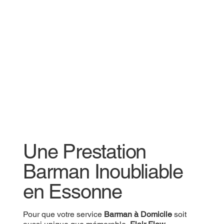
Une Prestation
Une Prestation
Barman Inoubliable
Barman Inoubliable
en Essonne
en Essonne
Pour que votre
Pour que votre service
Prestation Barman
Barman à Domicile
soit aussi
soit