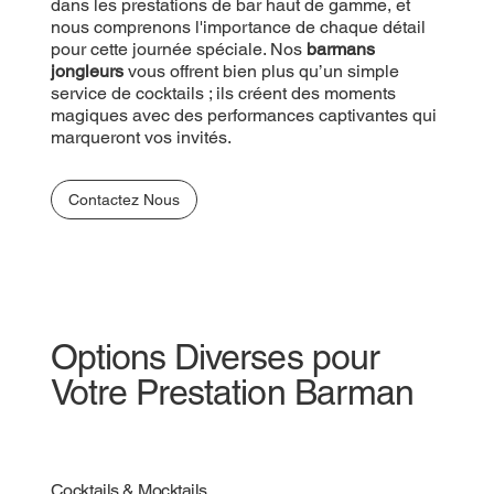
prestations de bar haut de gamme, et nous
dans les prestations de bar haut de gamme, et
comprenons l'importance de chaque détail pour
nous comprenons l'importance de chaque détail
cette journée spéciale. Nos
pour cette journée spéciale. Nos
barmans jongleurs
barmans
vous offrent bien plus qu’un simple service de
jongleurs
vous offrent bien plus qu’un simple
cocktails ; ils créent des moments magiques avec
service de cocktails ; ils créent des moments
des performances captivantes qui marqueront vos
magiques avec des performances captivantes qui
invités.
marqueront vos invités.
Contactez Nous
Contactez Nous
Options Diverses pour
Votre Prestation Barman
Cocktails & Mocktails