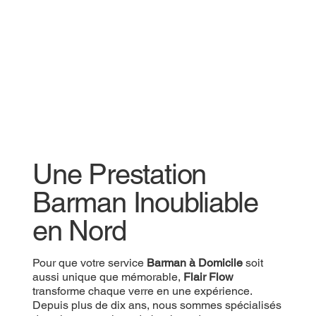
Une Prestation
Une Prestation
Barman Inoubliable
Barman Inoubliable
en Nord
en Nord
Pour que votre
Pour que votre service
Prestation Barman
Barman à Domicile
soit aussi
soit
unique que mémorable,
aussi unique que mémorable,
Flair Flow
Flair Flow
transforme
chaque verre en une expérience. Depuis plus de
transforme chaque verre en une expérience.
dix ans, nous sommes spécialisés dans les
Depuis plus de dix ans, nous sommes spécialisés