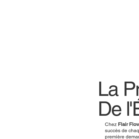
La P
De l'
Chez
Flair Flo
succès de cha
première deman