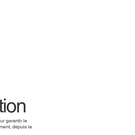
:
tion
r garantir le
ement, depuis la