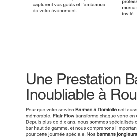
profess
capturent vos goûts et l’ambiance
momen
de votre événement.
invité.
Une Prestation 
Une Prestation 
Inoubliable à Rou
Inoubliable à Rou
Pour que votre
Pour que votre service
Prestation Barman
Barman à Domicile
soit aussi uniqu
soit aus
Flow
mémorable,
transforme chaque verre en une expérience. D
Flair Flow
transforme chaque verre en 
nous sommes spécialisés dans les prestations de 
Depuis plus de dix ans, nous sommes spécialisés d
nous comprenons l'importance de chaque détail pou
bar haut de gamme, et nous comprenons l'importan
spéciale. Nos
pour cette journée spéciale. Nos
barmans jongleurs
vous offrent bien 
barmans jongleurs