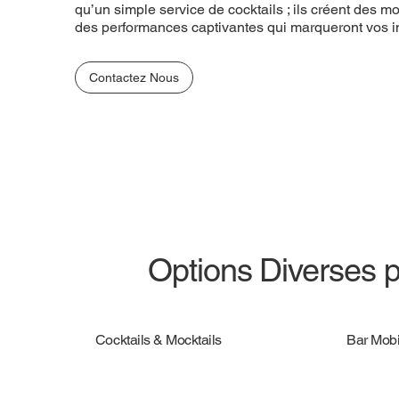
service de cocktails ; ils créent des moments magi
qu’un simple service de cocktails ; ils créent des
performances captivantes qui marqueront vos invité
des performances captivantes qui marqueront vos in
Contactez Nous
Contactez Nous
Options Diverses 
Cocktails & Mocktails
Bar Mobi