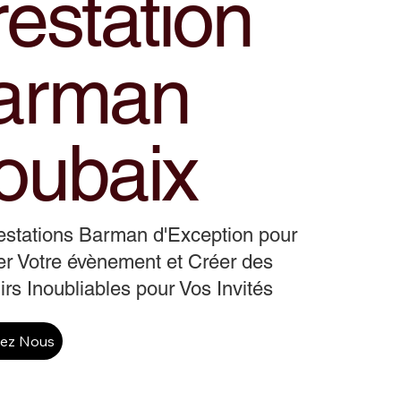
estation
arman
oubaix
estations Barman d'Exception pour
r Votre évènement et Créer des
rs Inoubliables pour Vos Invités
tez Nous