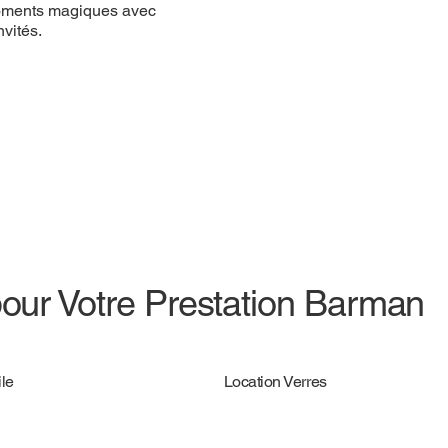
ques avec des
 moments magiques avec
s.
vités.
pour Votre Prestation Barman
le
Location Verres