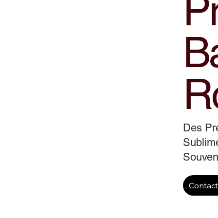
Pr
B
R
Des Pr
Sublime
Souveni
Contac