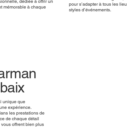
ionnelle, dédiée à offrir un
pour s’adapter à tous les lieu
t mémorable à chaque
styles d’événements.
Barman
Barman
baix
baix
e que mémorable,
si unique que
Flair
epuis plus de dix ans,
une expérience.
bar haut de gamme, et
ans les prestations de
r cette journée
ce de chaque détail
plus qu’un simple
vous offrent bien plus