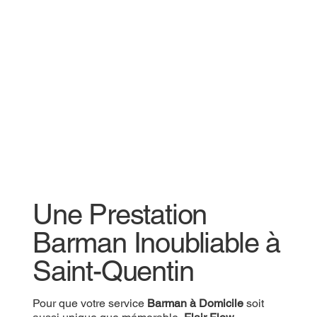
Une Prestation
Une Prestation
Barman Inoubliable à
Barman Inoubliable à
Saint-Quentin
Saint-Quentin
Pour que votre
Pour que votre service
Prestation Barman
Barman à Domicile
soit aussi
soit