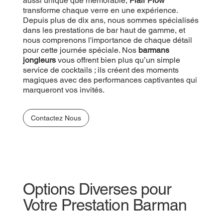
unique que mémorable,
aussi unique que mémorable,
Flair Flow
Flair Flow
transforme
chaque verre en une expérience. Depuis plus de
transforme chaque verre en une expérience.
dix ans, nous sommes spécialisés dans les
Depuis plus de dix ans, nous sommes spécialisés
prestations de bar haut de gamme, et nous
dans les prestations de bar haut de gamme, et
comprenons l'importance de chaque détail pour
nous comprenons l'importance de chaque détail
cette journée spéciale. Nos
pour cette journée spéciale. Nos
barmans jongleurs
barmans
vous offrent bien plus qu’un simple service de
jongleurs
vous offrent bien plus qu’un simple
cocktails ; ils créent des moments magiques avec
service de cocktails ; ils créent des moments
des performances captivantes qui marqueront vos
magiques avec des performances captivantes qui
invités.
marqueront vos invités.
Contactez Nous
Contactez Nous
Options Diverses pour
Votre Prestation Barman