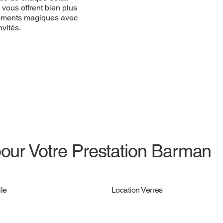
plus qu’un simple
vous offrent bien plus
ques avec des
 moments magiques avec
s.
vités.
pour Votre Prestation Barman
le
Location Verres