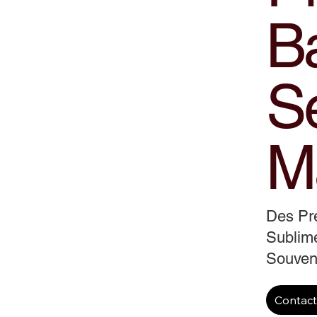
B
S
M
Des Pr
Sublime
Souveni
Contac