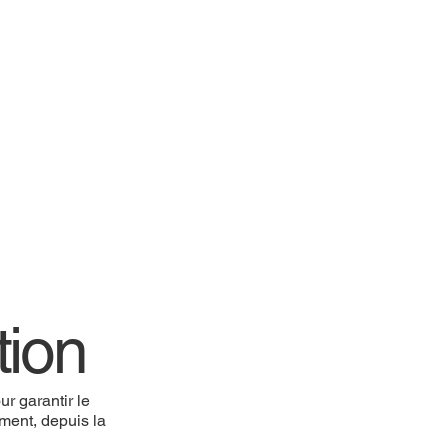
:
tion
r garantir le
ement, depuis la