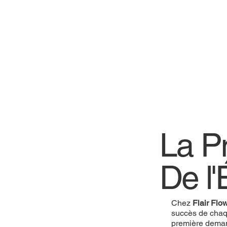
La P
De l'
Chez
Flair Flo
succès de cha
première deman