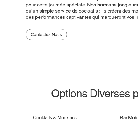
spéciale. Nos
pour cette journée spéciale. Nos
barmans jongleurs
vous offrent bien 
barmans jongleurs
service de cocktails ; ils créent des moments magi
qu’un simple service de cocktails ; ils créent des
performances captivantes qui marqueront vos invité
des performances captivantes qui marqueront vos in
Contactez Nous
Contactez Nous
Options Diverses 
Cocktails & Mocktails
Bar Mobi