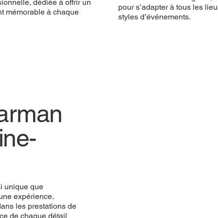
ionnelle, dédiée à offrir un
pour s’adapter à tous les lieu
t mémorable à chaque
styles d’événements.
Barman
Barman
ine-
ine-
e que mémorable,
si unique que
Flair
epuis plus de dix ans,
une expérience.
bar haut de gamme, et
ans les prestations de
r cette journée
ce de chaque détail