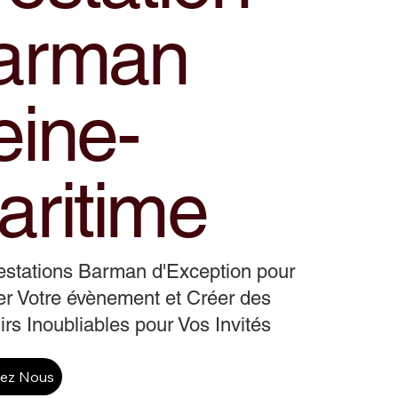
arman
eine-
aritime
estations Barman d'Exception pour
r Votre évènement et Créer des
rs Inoubliables pour Vos Invités
tez Nous