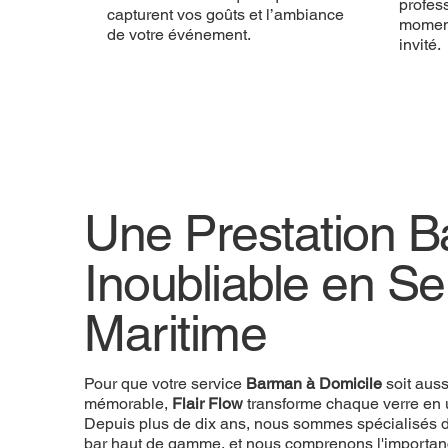
profess
capturent vos goûts et l’ambiance
momen
de votre événement.
invité.
Une Prestation 
Une Prestation 
Inoubliable en Se
Inoubliable en Se
Maritime
Maritime
Pour que votre
Pour que votre service
Prestation Barman
Barman à Domicile
soit aussi uniqu
soit aus
Flow
mémorable,
transforme chaque verre en une expérience. D
Flair Flow
transforme chaque verre en 
nous sommes spécialisés dans les prestations de 
Depuis plus de dix ans, nous sommes spécialisés d
nous comprenons l'importance de chaque détail pou
bar haut de gamme, et nous comprenons l'importan