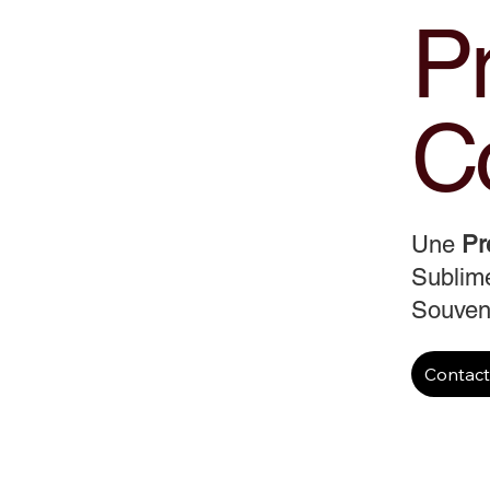
Pr
Co
Une
Pr
Sublime
Souveni
Contac