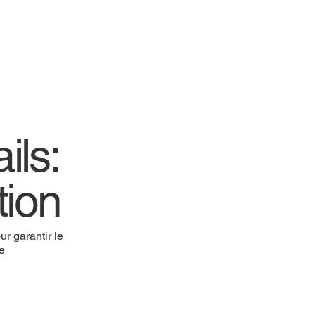
ils:
tion
r garantir le
re