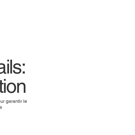
ils:
tion
r garantir le
re