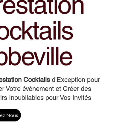
estation
cktails
beville
estation Cocktails
d'Exception pour
r Votre évènement et Créer des
rs Inoubliables pour Vos Invités
tez Nous