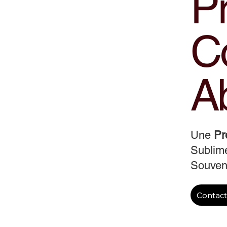
Pr
Co
Ab
Une
Pr
Sublime
Souveni
Contac