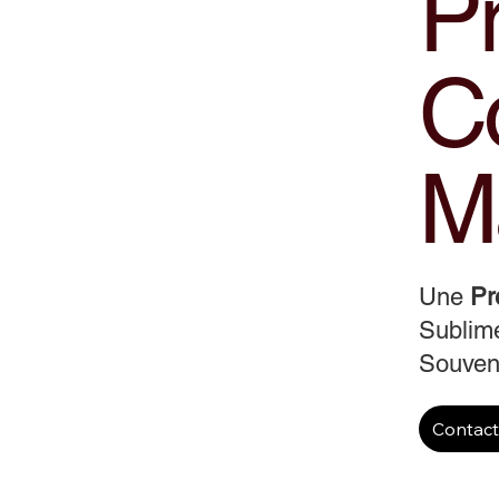
Pr
Co
M
Une
Pr
Sublime
Souveni
Contac