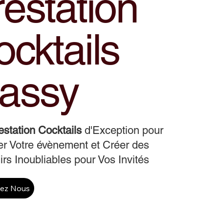
estation
cktails
assy
estation Cocktails
d'Exception pour
r Votre évènement et Créer des
rs Inoubliables pour Vos Invités
tez Nous